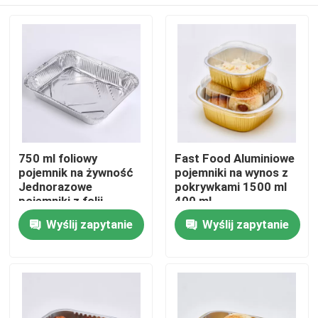
750 ml foliowy
Fast Food Aluminiowe
pojemnik na żywność
pojemniki na wynos z
Jednorazowe
pokrywkami 1500 ml
pojemniki z folii
400 ml
aluminiowej na wynos
Dom
Wyślij zapytanie
Wyślij zapytanie
Produkty
Pokaz VR