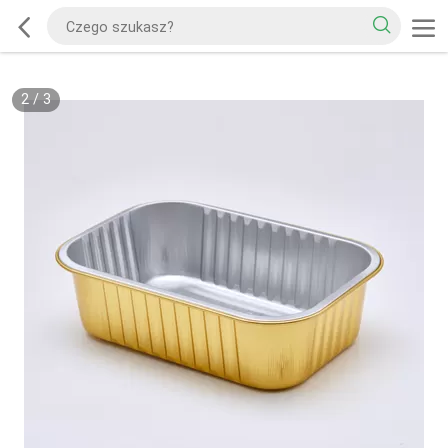
2
/
3