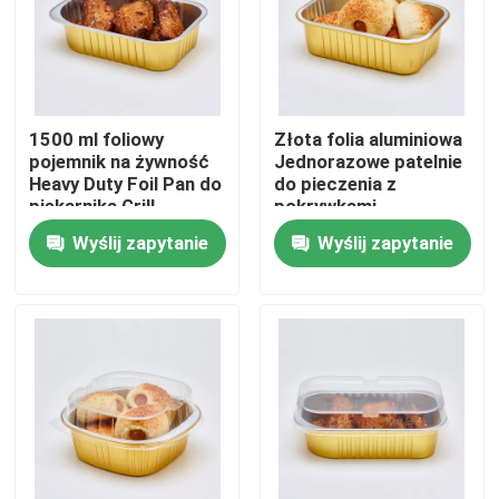
O nas
Wycieczka po fabryce
1500 ml foliowy
Złota folia aluminiowa
pojemnik na żywność
Jednorazowe patelnie
Heavy Duty Foil Pan do
do pieczenia z
Kontrola jakości
piekarnika Grill
pokrywkami
Gotowanie w kuchence
Wyślij zapytanie
Wyślij zapytanie
mikrofalowej
Pieczenie
Skontaktuj się z nami
Aktualności
Sprawy
Plastikowy kubek jednorazowy