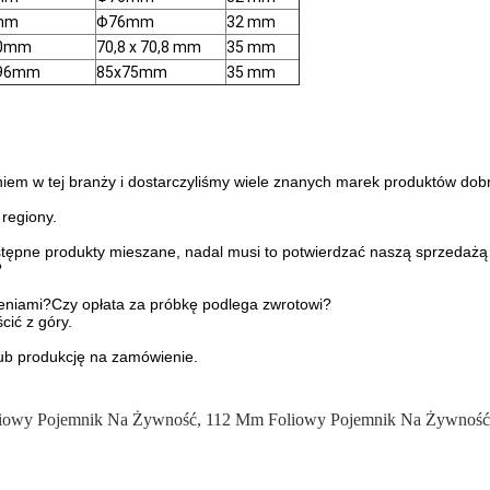
mm
Φ76mm
32 mm
90mm
70,8 x 70,8 mm
35 mm
x96mm
85x75mm
35 mm
em w tej branży i dostarczyliśmy wiele znanych marek produktów dobre
 regiony.
pne produkty mieszane, nadal musi to potwierdzać naszą sprzedażą w
?
eniami?Czy opłata za próbkę podlega zwrotowi?
cić z góry.
ub produkcję na zamówienie.
liowy Pojemnik Na Żywność
,
112 Mm Foliowy Pojemnik Na Żywność