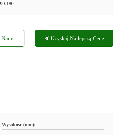
90-180
Z Nami
Uzyskaj Najlepszą Cenę
Wysokość (mm):