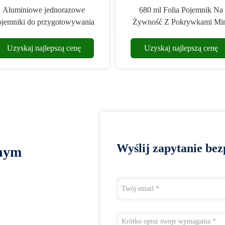
Aluminiowe jednorazowe
680 ml Folia Pojemnik Na
ojemniki do przygotowywania
Żywność Z Pokrywkami Mi
posiłków z foliowymi
Jednorazowe Ramekiny Do
pokrywkami do gotowania
Puddingu Sufletowego
Uzyskaj najlepszą cenę
Uzyskaj najlepszą cenę
Wyślij zapytanie bez
lnym