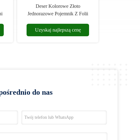
Deser Kolorowe Złoto
ni
Jednorazowe Pojemnik Z Folii
Aluminiowej Taca Pan
Uzyskaj najlepszą cenę
pośrednio do nas