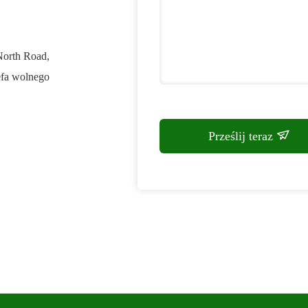
North Road,
efa wolnego
Prześlij teraz