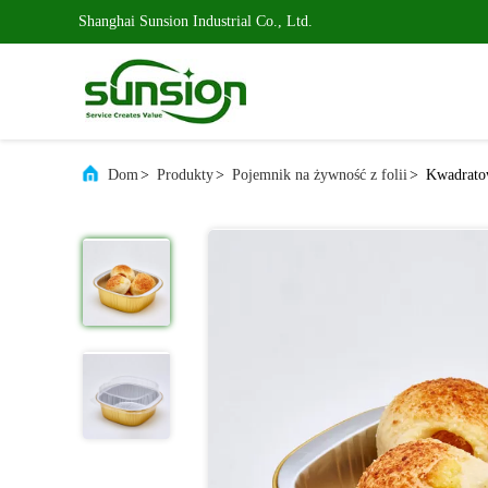
Shanghai Sunsion Industrial Co., Ltd.
Dom
>
Produkty
>
Pojemnik na żywność z folii
>
Kwadratow