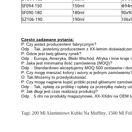
SF094-150
150ml
Φ94
SF090-180
180ml
90x
SZ106-190
190ml
106
Często zadawane pytania:
P: Czy jesteś producentem fabrycznym?
Odp .: Tak, jesteśmy producentem z XX-letnim doświadczeni
P: Gdzie jest twój główny rynek?
Odp .: Europa, Ameryka, Bliski Wschód, Afryka i inne kraje i
P: Jaka jest minimalna ilość zamówienia (MOQ)?
Odp .: Standardowo akceptujemy MOQ 500 zestawów i dostę
P: Czy mogę mieszać kolory i wzory w jednym zamówieniu
O: Tak.Możemy to przedyskutować.
P: Czy mogę najpierw kupić próbki przed głównymi zamówi
Odp .: Tak, opłatę za próbkę i opłatę za przesyłkę należy uiś
P: Jak długi jest czas realizacji produkcji?
Odp .: 5 dni na produkty magazynowe, XX-XXdni na OEM l
Tagi:
200 Ml Aluminiowe Kubki Na Muffiny
,
1500 Ml Fo