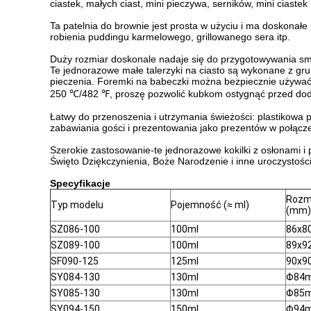
ciastek, małych ciast, mini pieczywa, serników, mini cias
Ta patelnia do brownie jest prosta w użyciu i ma doskonał
robienia puddingu karmelowego, grillowanego sera itp.
Duży rozmiar doskonale nadaje się do przygotowywania sma
Te jednorazowe małe talerzyki na ciasto są wykonane z gru
pieczenia. Foremki na babeczki można bezpiecznie używać 
250 ℃/482 ℉, proszę pozwolić kubkom ostygnąć przed dod
Łatwy do przenoszenia i utrzymania świeżości: plastikowa 
zabawiania gości i prezentowania jako prezentów w połącze
Szerokie zastosowanie-te jednorazowe kokilki z osłonami i 
Święto Dziękczynienia, Boże Narodzenie i inne uroczystośc
Specyfikacje
Rozmi
Typ modelu
Pojemność (≈ ml)
(mm)
SZ086-100
100ml
86x
SZ089-100
100ml
89x
SF090-125
125ml
90x9
SY084-130
130ml
Φ84
SY085-130
130ml
Φ85
SY094-150
150ml
Φ94