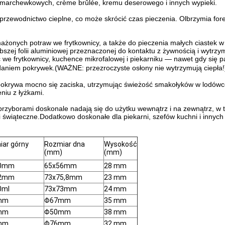
tek marchewkowych, crème brûlée, kremu deserowego i innych wypieki.
e przewodnictwo cieplne, co może skrócić czas pieczenia. Olbrzymia fo
żonych potraw we frytkownicy, a także do pieczenia małych ciastek w 
bszej folii aluminiowej przeznaczonej do kontaktu z żywnością i wytrz
we frytkownicy, kuchence mikrofalowej i piekarniku — nawet gdy się 
aniem pokrywek.(WAŻNE: przezroczyste osłony nie wytrzymują ciepła!
pokrywa mocno się zaciska, utrzymując świeżość smakołyków w lodówce 
niu z łyżkami.
przyborami doskonale nadają się do użytku wewnątrz i na zewnątrz, w ty
i świąteczne.Dodatkowo doskonałe dla piekarni, szefów kuchni i innych
ar górny
Rozmiar dna
Wysokość
(mm)
(mm)
80mm
65x56mm
28 mm
92mm
73x75,8mm
23 mm
0ml
73x73mm
24 mm
mm
Φ67mm
35 mm
mm
Φ50mm
38 mm
mm
Φ76mm
32 mm