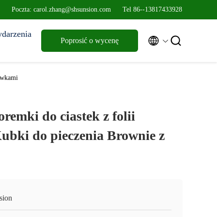
Poczta: carol.zhang@shsunsion.com
Tel 86--13817433928
darzenia


Poprosić o wycenę
rywkami
emki do ciastek z folii
ubki do pieczenia Brownie z
sion