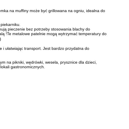
remka na muffiny może być grillowana na ogniu, idealna do
piekarniku.
ymują pieczenie bez potrzeby stosowania blachy do
palą !Te metalowe patelnie mogą wytrzymać temperatury do
)
i ułatwiając transport. Jest bardzo przydatna do
m na pikniki, wędrówki, wesela, prysznice dla dzieci,
 lokali gastronomicznych.