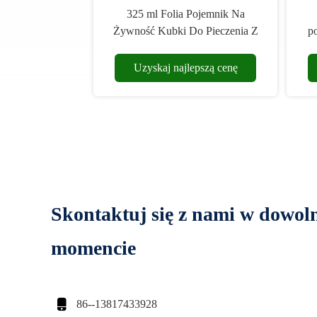
325 ml Folia Pojemnik Na
Żywność Kubki Do Pieczenia Z
p
Folii Aluminiowej Z Pokrywkami
Kwadratowymi
Uzyskaj najlepszą cenę
Skontaktuj się z nami w dowo
momencie

86--13817433928