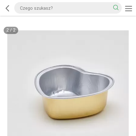
2
/
2