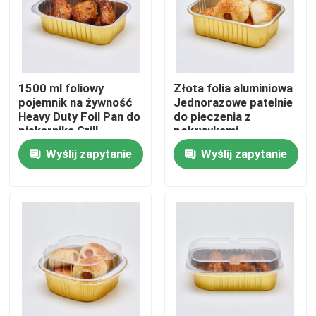
O nas
Wycieczka po fabryce
1500 ml foliowy
Złota folia aluminiowa
pojemnik na żywność
Jednorazowe patelnie
Heavy Duty Foil Pan do
do pieczenia z
Kontrola jakości
piekarnika Grill
pokrywkami
Gotowanie w kuchence
Wyślij zapytanie
Wyślij zapytanie
mikrofalowej
Pieczenie
Skontaktuj się z nami
Aktualności
Sprawy
Plastikowy kubek jednorazowy