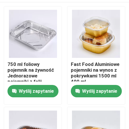
750 ml foliowy
Fast Food Aluminiowe
pojemnik na żywność
pojemniki na wynos z
Jednorazowe
pokrywkami 1500 ml
pojemniki z folii
400 ml
aluminiowej na wynos
Dom
Wyślij zapytanie
Wyślij zapytanie
Produkty
Pokaz VR