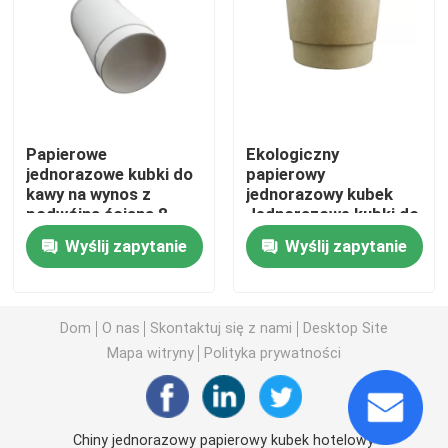
PAPIEROWY KUBEK JEDNORAZOWY
Torby papierowe Kraft
Papierowe
Ekologiczny
jednorazowe kubki do
papierowy
Plastikowa torba jednorazowa
kawy na wynos z
jednorazowy kubek
podwójną ścianą 8
Jednorazowe kubki do
uncji
kawy na wynos
Plastikowe pudełko do pakowania żywności
Wyślij zapytanie
Wyślij zapytanie
Papierowe pudełka na wynos
Dom
O nas
Skontaktuj się z nami
Desktop Site
Mapa witryny
Polityka prywatności
Torba non woven
Pojemnik biodegradowalny
Chiny jednorazowy papierowy kubek hotelowy