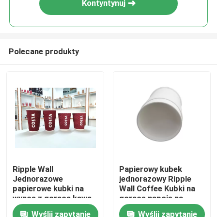
Kontyntynuj
Polecane produkty
Dom
Ripple Wall
Papierowy kubek
Jednorazowe
jednorazowy Ripple
Produkty
papierowe kubki na
Wall Coffee Kubki na
wynos z gorącą kawą
gorące napoje na
wynos
Wyślij zapytanie
Wyślij zapytanie
Pokaz VR