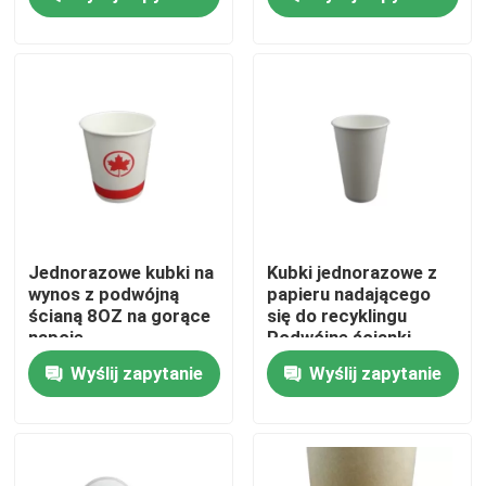
O nas
Wycieczka po fabryce
Kontrola jakości
Skontaktuj się z nami
Jednorazowe kubki na
Kubki jednorazowe z
wynos z podwójną
papieru nadającego
ścianą 8OZ na gorące
się do recyklingu
Aktualności
napoje
Podwójne ścianki
Kubki do napojów na
Wyślij zapytanie
Wyślij zapytanie
wynos z gorącą kawą
Sprawy
Plastikowy kubek jednorazowy