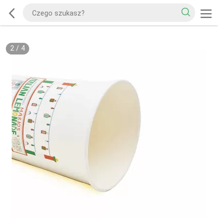
2
/
4