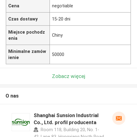
Cena
negotiable
Czas dostawy
15-20 dni
Miejsce pochodz
Chiny
enia
Minimalne zamów
50000
ienie
Zobacz więcej
O nas
Shanghai Sunsion Industrial
Co., Ltd. profil producenta
Room 118, Building 20, No. 1-
42, Lane 83, Hongxiang North Road,