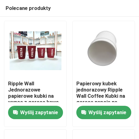
Polecane produkty
Ripple Wall
Papierowy kubek
Jednorazowe
jednorazowy Ripple
papierowe kubki na
Wall Coffee Kubki na
Dom
wynos z gorącą kawą
gorące napoje na
wynos
Wyślij zapytanie
Wyślij zapytanie
Produkty
Pokaz VR