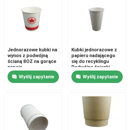
O nas
Wycieczka po fabryce
Jednorazowe kubki na
Kubki jednorazowe z
Kontrola jakości
wynos z podwójną
papieru nadającego
ścianą 8OZ na gorące
się do recyklingu
napoje
Podwójne ścianki
Skontaktuj się z nami
Kubki do napojów na
Wyślij zapytanie
Wyślij zapytanie
wynos z gorącą kawą
Aktualności
Sprawy
Plastikowy kubek jednorazowy