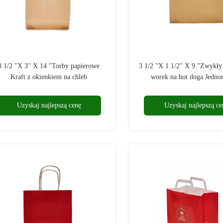
8 1/2 "X 3" X 14 "Torby papierowe
3 1/2 "X 1 1/2" X 9 "Zwykły
Kraft z okienkiem na chleb
worek na hot doga Jedno
Uzyskaj najlepszą cenę
Uzyskaj najlepszą ce