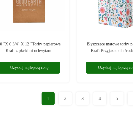
0 "X 6 3/4" X 12 "Torby papierowe
Błyszczące matowe torby p
Kraft z płaskimi uchwytami
Kraft Przyjazne dla środ
Biodegradacja
Uzyskaj najlepszą cenę
Uzyskaj najlepszą ce
1
2
3
4
5