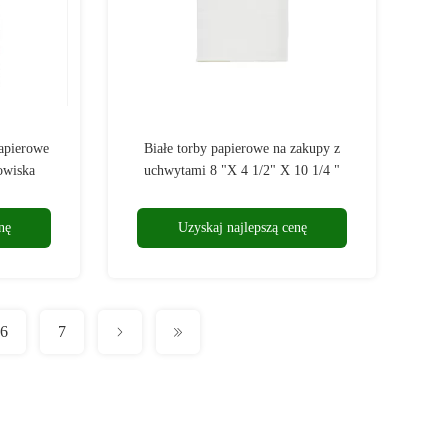
apierowe
Białe torby papierowe na zakupy z
owiska
uchwytami 8 "X 4 1/2" X 10 1/4 "
nę
Uzyskaj najlepszą cenę
6
7