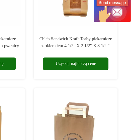
ekarnicze
Chleb Sandwich Kraft Torby piekarnicze
em pszenicy
z okienkiem 4 1/2 "X 2 1/2" X 8 1/2 "
nę
Uzyskaj najlepszą cenę