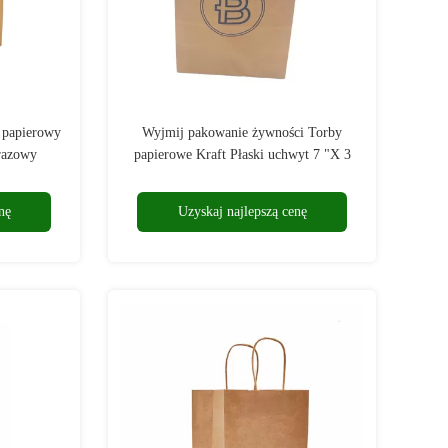
 papierowy
Wyjmij pakowanie żywności Torby
razowy
papierowe Kraft Płaski uchwyt 7 "X 3
1/4" X 9 1/2 "
nę
Uzyskaj najlepszą cenę