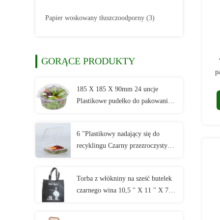
Papier woskowany tłuszczoodporny
(3)
GORĄCE PRODUKTY
p
185 X 185 X 90mm 24 uncje
Plastikowe pudełko do pakowania
żywności Jednorazowy pojemnik na
sałatkę z zawiasami PET
6 "Plastikowy nadający się do
recyklingu Czarny przezroczysty
pojemnik na gorące jedzenie
Wyjmowany pojemnik z pokrywą
Torba z włókniny na sześć butelek
na zawiasach Jednorazowy
czarnego wina 10,5 '' X 11 '' X 7,5
plastikowy kubek PP
''