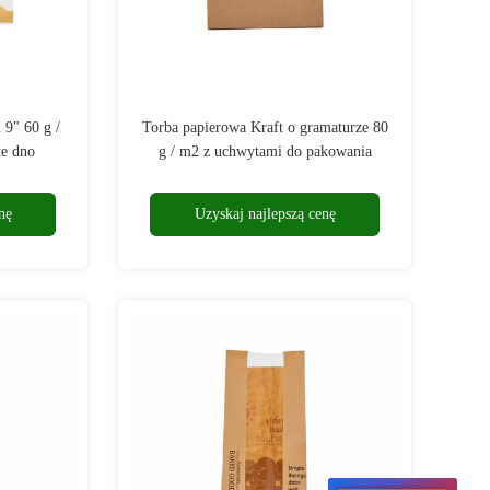
 9" 60 g /
Torba papierowa Kraft o gramaturze 80
te dno
g / m2 z uchwytami do pakowania
żywności
nę
Uzyskaj najlepszą cenę