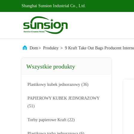
Shanghai Sunsion Industrial Co., Ltd.
Dom
>
Produkty
>
9 Kraft Take Out Bags Producent Intern
Wszystkie produkty
Plastikowy kubek jednorazowy
(36)
PAPIEROWY KUBEK JEDNORAZOWY
(51)
Torby papierowe Kraft
(22)
Plastikowa torba jednorazowa
(6)