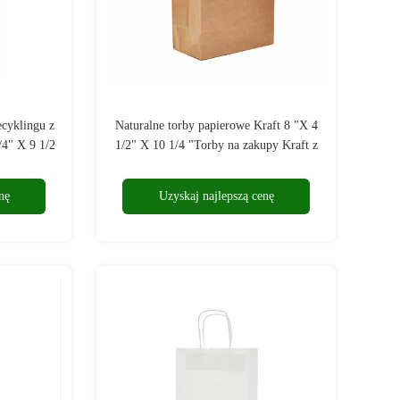
cyklingu z
Naturalne torby papierowe Kraft 8 "X 4
/4" X 9 1/2
1/2" X 10 1/4 "Torby na zakupy Kraft z
uchwytami
nę
Uzyskaj najlepszą cenę