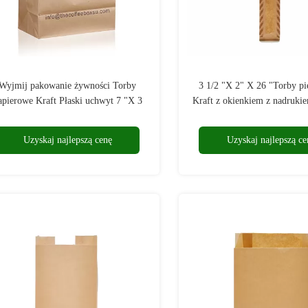
Wyjmij pakowanie żywności Torby
3 1/2 "X 2" X 26 "Torby pi
apierowe Kraft Płaski uchwyt 7 "X 3
Kraft z okienkiem z nadruki
1/4" X 9 1/2 "
Uzyskaj najlepszą cenę
Uzyskaj najlepszą ce