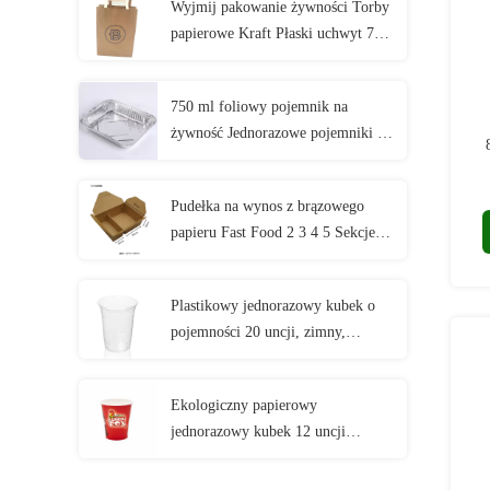
Wyjmij pakowanie żywności Torby
papierowe Kraft Płaski uchwyt 7
"X 3 1/4" X 9 1/2 "
750 ml foliowy pojemnik na
żywność Jednorazowe pojemniki z
folii aluminiowej na wynos
Pudełka na wynos z brązowego
papieru Fast Food 2 3 4 5 Sekcje
Siatka Jednorazowe pudełko na
lunch Kraft
Plastikowy jednorazowy kubek o
pojemności 20 uncji, zimny,
przezroczysty, na imprezy i wesela
Ekologiczny papierowy
jednorazowy kubek 12 uncji
Kompostowalna pojedyncza ściana