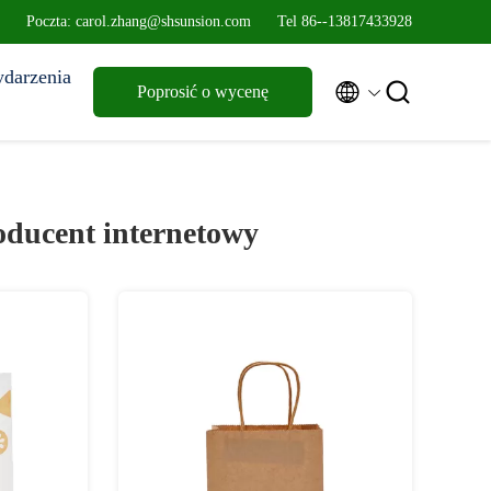
Poczta: carol.zhang@shsunsion.com
Tel 86--13817433928
darzenia


Poprosić o wycenę
oducent internetowy