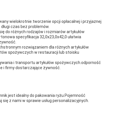
y wielokrotnie.tworzenie opcji opłacalnej i przyjaznej
długi czas bez problemów.
ię do różnych rodzajów i rozmiarów artykułów
rtonowa specyfikacja 32,0x23,0x42,0 ułatwia
 żywność.
echstronnym rozwiązaniem dla różnych artykułów
tów spożywczych w restauracji lub stoisku
ywania i transportu artykułów spożywczych.odporność
je i firmy dostarczające żywność.
nik jest idealny do pakowania ryżu.Pojemność
j się z nami w sprawie usług personalizacyjnych.