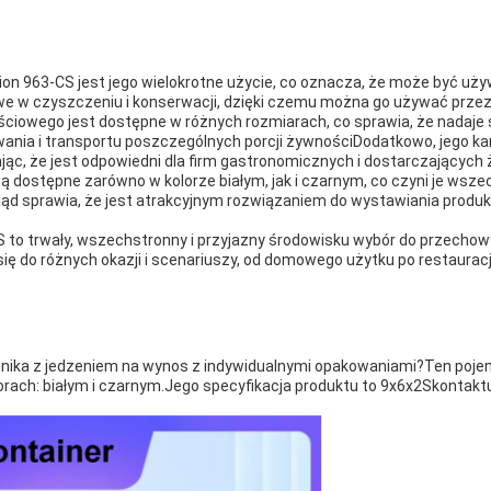
 963-CS jest jego wielokrotne użycie, co oznacza, że może być używan
 w czyszczeniu i konserwacji, dzięki czemu można go używać przez 
iowego jest dostępne w różnych rozmiarach, co sprawia, że nadaje s
ania i transportu poszczególnych porcji żywnościDodatkowo, jego ka
jąc, że jest odpowiedni dla firm gastronomicznych i dostarczających
dostępne zarówno w kolorze białym, jak i czarnym, co czyni je wsz
ląd sprawia, że jest atrakcyjnym rozwiązaniem do wystawiania produk
to trwały, wszechstronny i przyjazny środowisku wybór do przechow
się do różnych okazji i scenariuszy, od domowego użytku po restaurac
nika z jedzeniem na wynos z indywidualnymi opakowaniami?Ten pojem
orach: białym i czarnym.Jego specyfikacja produktu to 9x6x2Skontaktu