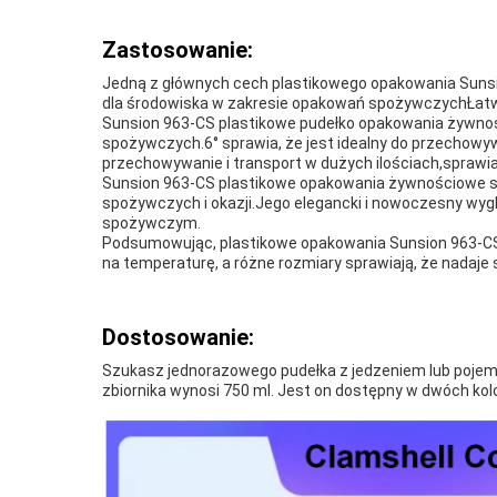
Zastosowanie:
Jedną z głównych cech plastikowego opakowania Sunsion
dla środowiska w zakresie opakowań spożywczychŁatwe
Sunsion 963-CS plastikowe pudełko opakowania żywnośc
spożywczych.6° sprawia, że jest idealny do przechowyw
przechowywanie i transport w dużych ilościach,sprawia
Sunsion 963-CS plastikowe opakowania żywnościowe są 
spożywczych i okazji.Jego elegancki i nowoczesny wyg
spożywczym.
Podsumowując, plastikowe opakowania Sunsion 963-CS 
na temperaturę, a różne rozmiary sprawiają, że nadaje 
Dostosowanie:
Szukasz jednorazowego pudełka z jedzeniem lub pojem
zbiornika wynosi 750 ml. Jest on dostępny w dwóch kol