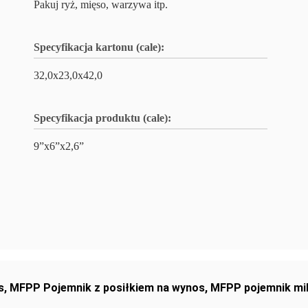
Pakuj ryż, mięso, warzywa itp.
Specyfikacja kartonu (cale):
32,0x23,0x42,0
Specyfikacja produktu (cale):
9”x6”x2,6”
s
,
MFPP Pojemnik z posiłkiem na wynos
,
MFPP pojemnik mi