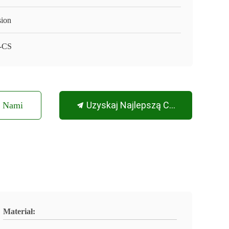
sion
-CS
Uzyskaj Najlepszą Cenę
Z Nami
Materiał: