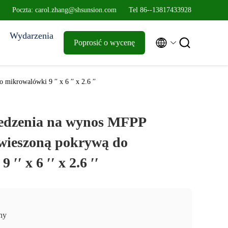
Poczta: carol.zhang@shsunsion.com
Tel 86--13817433928
Wydarzenia


Poprosić o wycenę
ikrowalówki 9 ′′ x 6 ′′ x 2.6 ′′
jedzenia na wynos MFPP
wieszoną pokrywą do
′′ x 6 ′′ x 2.6 ′′
ny