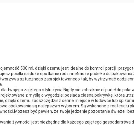
emność 500 ml, dzięki czemu jest idealne do kontroli porcji i przygo
ujesz posiłki na duże spotkanie rodzinneNasze pudełko do pakowania 
 tworzywa sztucznego zaprojektowanego tak, by wytrzymać codzienne
a.
la twojego zajętego stylu życia.Nigdy nie zabraknie ci pudeł do pakow
rojektowane z myślą o wygodzie: posiada ciasną pokrywkę, która utrz
ie, dzięki czemu zaoszczędzisz cenne miejsce w lodówce lub spiżarni
ikowe opakowania są najlepszym wyborem. Są wykonane z materiału pl
ności.Możesz być pewien, że twoje jedzenie pozostanie świeże i bez
kowania żywności jest niezbędne dla każdego zajętego gospodarstwa d