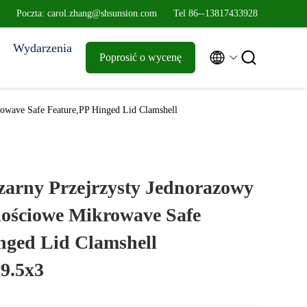
Poczta: carol.zhang@shsunsion.com
Tel 86--13817433928
Wydarzenia


Poprosić o wycenę
rowave Safe Feature,PP Hinged Lid Clamshell
Czarny Przejrzysty Jednorazowy
ościowe Mikrowave Safe
nged Lid Clamshell
x9.5x3