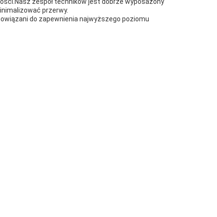
ności.Nasz zespół techników jest dobrze wyposażony
inimalizować przerwy.
obowiązani do zapewnienia najwyższego poziomu