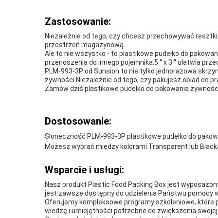
Zastosowanie:
Niezależnie od tego, czy chcesz przechowywać resztk
przestrzeń magazynową.
Ale to nie wszystko - to plastikowe pudełko do pakowa
przenoszenia do innego pojemnika.5 ′′ x 3 ′′ ułatwia p
PLM-993-3P od Sunsion to nie tylko jednorazowa skrzy
żywności.Niezależnie od tego, czy pakujesz obiad do p
Zamów dziś plastikowe pudełko do pakowania żywności 
Dostosowanie:
Słoneczność
PLM-993-3P plastikowe pudełko do pakowani
Możesz wybrać między kolorami Transparent lub Black&
Wsparcie i usługi:
Nasz produkt Plastic Food Packing Box jest wyposażon
jest zawsze dostępny do udzielenia Państwu pomocy w
Oferujemy kompleksowe programy szkoleniowe, które p
wiedzę i umiejętności potrzebne do zwiększenia swoje