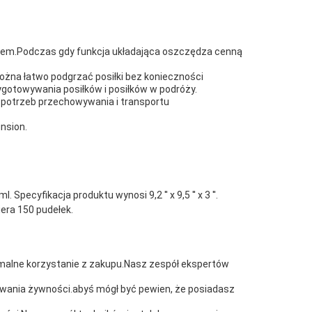
niem.Podczas gdy funkcja układająca oszczędza cenną
ożna łatwo podgrzać posiłki bez konieczności
zygotowywania posiłków i posiłków w podróży.
 potrzeb przechowywania i transportu
nsion.
cyfikacja produktu wynosi 9,2 ′′ x 9,5 ′′ x 3 ′′.
era 150 pudełek.
ymalne korzystanie z zakupu.Nasz zespół ekspertów
wania żywności.abyś mógł być pewien, że posiadasz