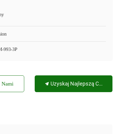
ny
sion
-993-3P
Uzyskaj Najlepszą Cenę
Z Nami