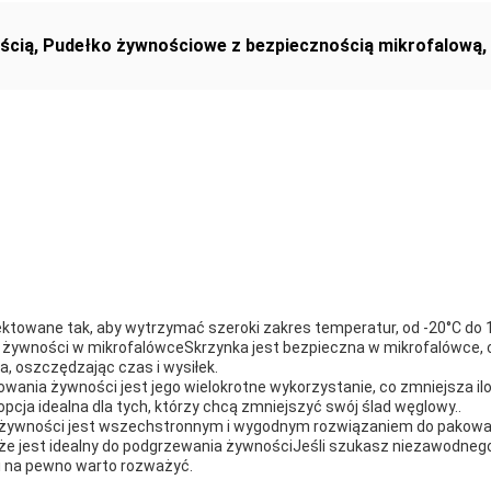
ścią
,
Pudełko żywnościowe z bezpiecznością mikrofalową
,
ktowane tak, aby wytrzymać szeroki zakres temperatur, od -20°C do 
 żywności w mikrofalówceSkrzynka jest bezpieczna w mikrofalówce, 
, oszczędzając czas i wysiłek.
owania żywności jest jego wielokrotne wykorzystanie, co zmniejsza
opcja idealna dla tych, którzy chcą zmniejszyć swój ślad węglowy..
ia żywności jest wszechstronnym i wygodnym rozwiązaniem do pakow
 że jest idealny do podgrzewania żywnościJeśli szukasz niezawodne
i na pewno warto rozważyć.