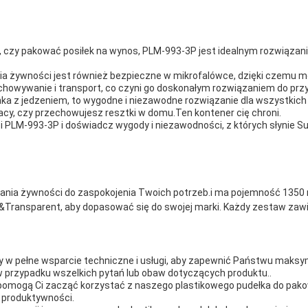
i, czy pakować posiłek na wynos, PLM-993-3P jest idealnym rozwiąza
nia żywności jest również bezpieczne w mikrofalówce, dzięki czemu m
rzechowywanie i transport, co czyni go doskonałym rozwiązaniem do pr
nka z jedzeniem, to wygodne i niezawodne rozwiązanie dla wszystkich
racy, czy przechowujesz resztki w domu.Ten kontener cię chroni.
PLM-993-3P i doświadcz wygody i niezawodności, z których słynie Su
a żywności do zaspokojenia Twoich potrzeb.i ma pojemność 1350 ml. Spe
Transparent, aby dopasować się do swojej marki. Każdy zestaw zawi
y w pełne wsparcie techniczne i usługi, aby zapewnić Państwu maks
 przypadku wszelkich pytań lub obaw dotyczących produktu..
omogą Ci zacząć korzystać z naszego plastikowego pudełka do pako
j produktywności.