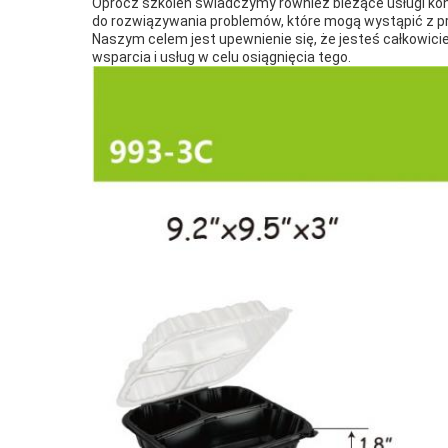
Oprócz szkoleń świadczymy również bieżące usługi ko
do rozwiązywania problemów, które mogą wystąpić z pr
Naszym celem jest upewnienie się, że jesteś całkowi
wsparcia i usług w celu osiągnięcia tego.