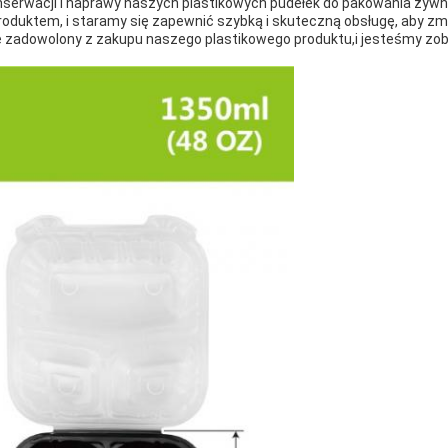
nserwacji i naprawy naszych plastikowych pudełek do pakowania żyw
oduktem, i staramy się zapewnić szybką i skuteczną obsługę, aby zm
cie zadowolony z zakupu naszego plastikowego produktu,i jesteśmy z