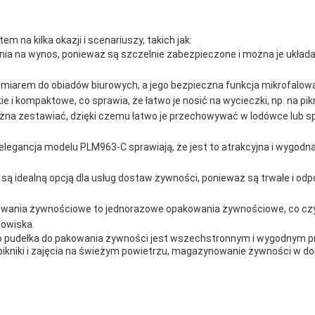
na kilka okazji i scenariuszy, takich jak:
enia na wynos, ponieważ są szczelnie zabezpieczone i można je układa
miarem do obiadów biurowych, a jego bezpieczna funkcja mikrofalow
ie i kompaktowe, co sprawia, że łatwo je nosić na wycieczki, np. na pi
żna zestawiać, dzięki czemu łatwo je przechowywać w lodówce lub spi
 elegancja modelu PLM963-C sprawiają, że jest to atrakcyjna i wygodn
są idealną opcją dla usług dostaw żywności, ponieważ są trwałe i odp
wania żywnościowe to jednorazowe opakowania żywnościowe, co czyni 
dowiska.
udełka do pakowania żywności jest wszechstronnym i wygodnym produ
pikniki i zajęcia na świeżym powietrzu, magazynowanie żywności w dom