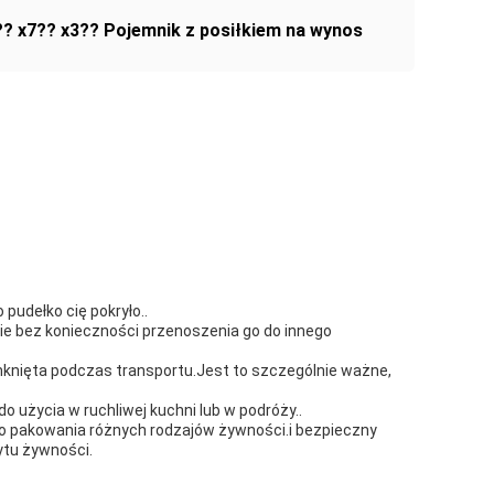
?? x7?? x3?? Pojemnik z posiłkiem na wynos
pudełko cię pokryło..
ie bez konieczności przenoszenia go do innego
knięta podczas transportu.Jest to szczególnie ważne,
o użycia w ruchliwej kuchni lub w podróży..
do pakowania różnych rodzajów żywności.i bezpieczny
ytu żywności.