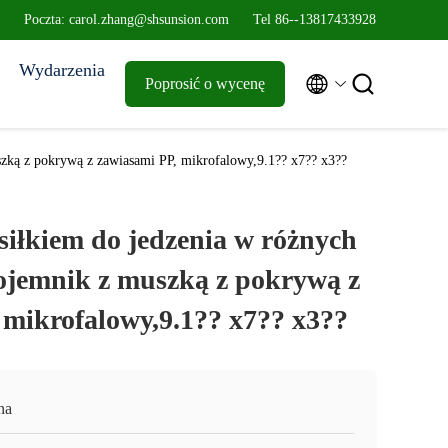
Poczta: carol.zhang@shsunsion.com
Tel 86--13817433928
Wydarzenia


Poprosić o wycenę
szką z pokrywą z zawiasami PP, mikrofalowy,9.1?? x7?? x3??
siłkiem do jedzenia w różnych
ojemnik z muszką z pokrywą z
 mikrofalowy,9.1?? x7?? x3??
na