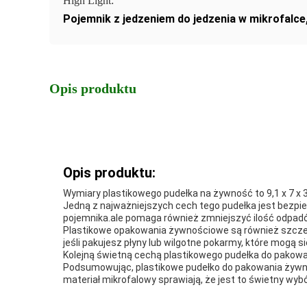
High Light:
Pojemnik z jedzeniem do jedzenia w mikrofalce
Opis produktu
Opis produktu:
Wymiary plastikowego pudełka na żywność to 9,1 x 7 x 
Jedną z najważniejszych cech tego pudełka jest bezpi
pojemnika.ale pomaga również zmniejszyć ilość odpad
Plastikowe opakowania żywnościowe są również szczel
jeśli pakujesz płyny lub wilgotne pokarmy, które mogą się
Kolejną świetną cechą plastikowego pudełka do pakowani
Podsumowując, plastikowe pudełko do pakowania żywnoś
materiał mikrofalowy sprawiają, że jest to świetny wyb