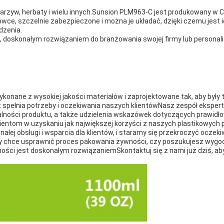
arzyw, herbaty i wielu innych.Sunsion PLM963-C jest produkowany w Ch
wce, szczelnie zabezpieczone i można je układać, dzięki czemu jest 
dzenia.
ji, doskonałym rozwiązaniem do branżowania swojej firmy lub personal
konane z wysokiej jakości materiałów i zaprojektowane tak, aby był
kt spełnia potrzeby i oczekiwania naszych klientówNasz zespół ekspe
alności produktu, a także udzielenia wskazówek dotyczących prawidło
entom w uzyskaniu jak największej korzyści z naszych plastikowych p
ej obsługi i wsparcia dla klientów, i staramy się przekroczyć oczek
który chce usprawnić proces pakowania żywności, czy poszukujesz wy
ści jest doskonałym rozwiązaniemSkontaktuj się z nami już dziś, aby