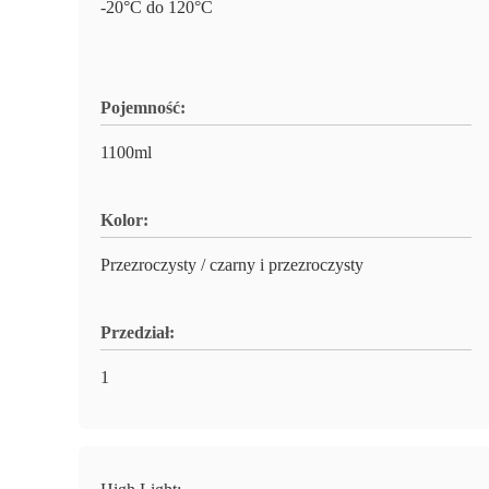
-20°C do 120°C
Pojemność:
1100ml
Kolor:
Przezroczysty / czarny i przezroczysty
Przedział:
1