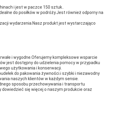
inach i jest w paczce 150 sztuk..
idealne do posiłków w podróży.Jest również odporny na
izacji wydarzenia.Nasz produkt jest wystarczająco
y trwałe i wygodne.Oferujemy kompleksowe wsparcie
rtów jest dostępny do udzielenia pomocy w przypadku
wego użytkowania i konserwacji.
udełek do pakowania żywności.i szybki i niezawodny
iwania naszych klientów w każdym sensie.
godnego sposobu przechowywania i transportu
 dowiedzieć się więcej o naszym produkcie oraz