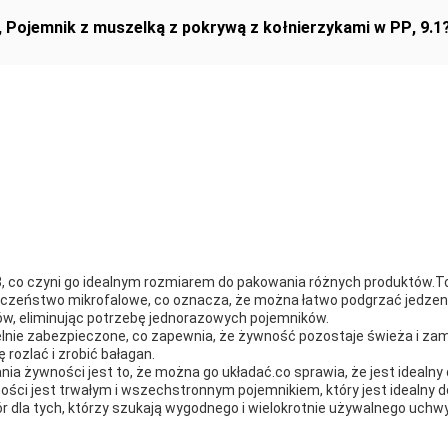
,
Pojemnik z muszelką z pokrywą z kołnierzykami w PP
,
9.1
3, co czyni go idealnym rozmiarem do pakowania różnych produktów.To 
eczeństwo mikrofalowe, co oznacza, że można łatwo podgrzać jedzen
ów, eliminując potrzebę jednorazowych pojemników.
nie zabezpieczone, co zapewnia, że żywność pozostaje świeża i zam
 rozlać i zrobić bałagan.
a żywności jest to, że można go układać.co sprawia, że jest idealny d
ci jest trwałym i wszechstronnym pojemnikiem, który jest idealny 
ór dla tych, którzy szukają wygodnego i wielokrotnie używalnego uchw