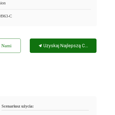
sion
M963-C
Uzyskaj Najlepszą Cenę
Z Nami
Scenariusz użycia: