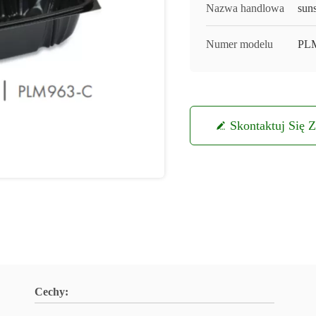
Nazwa handlowa
sun
Numer modelu
PL
Skontaktuj Się 
Cechy: