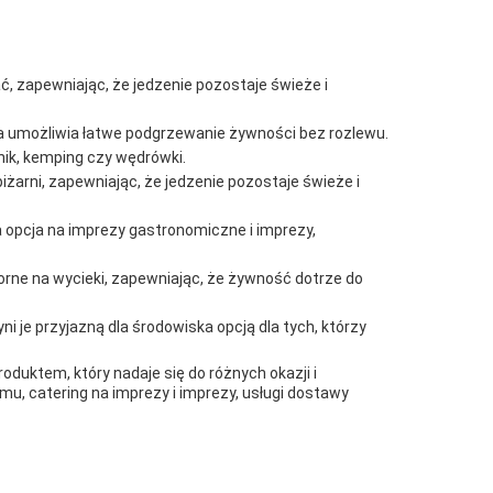
ć, zapewniając, że jedzenie pozostaje świeże i
a umożliwia łatwe podgrzewanie żywności bez rozlewu.
knik, kemping czy wędrówki.
żarni, zapewniając, że jedzenie pozostaje świeże i
a opcja na imprezy gastronomiczne i imprezy,
orne na wycieki, zapewniając, że żywność dotrze do
je przyjazną dla środowiska opcją dla tych, którzy
ktem, który nadaje się do różnych okazji i
u, catering na imprezy i imprezy, usługi dostawy