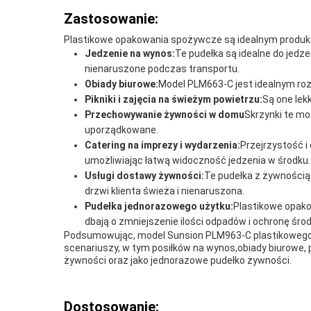
Zastosowanie:
Plastikowe opakowania spożywcze są idealnym produktem 
Jedzenie na wynos:
Te pudełka są idealne do jedz
nienaruszone podczas transportu.
Obiady biurowe:
Model PLM663-C jest idealnym roz
Pikniki i zajęcia na świeżym powietrzu:
Są one lekk
Przechowywanie żywności w domu
Skrzynki te mo
uporządkowane.
Catering na imprezy i wydarzenia:
Przejrzystość i
umożliwiając łatwą widoczność jedzenia w środku.
Usługi dostawy żywności:
Te pudełka z żywnością 
drzwi klienta świeża i nienaruszona.
Pudełka jednorazowego użytku:
Plastikowe opako
dbają o zmniejszenie ilości odpadów i ochronę śro
Podsumowując, model Sunsion PLM963-C plastikowego p
scenariuszy, w tym posiłków na wynos,obiady biurowe, 
żywności oraz jako jednorazowe pudełko żywności.
Dostosowanie: