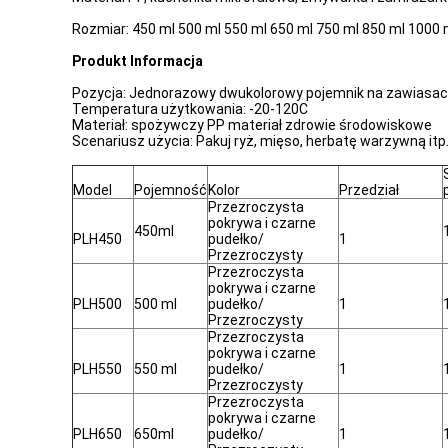
Rozmiar: 450 ml 500 ml 550 ml 650 ml 750 ml 850 ml 1000 
Produkt
Informacja
Pozycja: Jednorazowy dwukolorowy pojemnik na zawiasa
Temperatura użytkowania: -20-120C
Materiał: spożywczy PP materiał zdrowie środowiskowe
Scenariusz użycia: Pakuj ryż, mięso, herbatę warzywną itp
Model
Pojemność
Kolor
Przedział
Przezroczysta
pokrywa i czarne
450ml
PLH450
pudełko/
1
Przezroczysty
Przezroczysta
pokrywa i czarne
PLH500
500 ml
pudełko/
1
Przezroczysty
Przezroczysta
pokrywa i czarne
PLH550
550 ml
pudełko/
1
Przezroczysty
Przezroczysta
pokrywa i czarne
PLH650
650ml
pudełko/
1