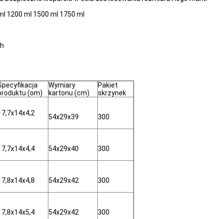
ml 1200 ml 1500 ml 1750 ml
ch
.
Specyfikacja
Wymiary
Pakiet
produktu (om)
kartonu (cm)
skrzynek
17,7x14x4,2
54x29x39
300
17,7x14x4,4
54x29x40
300
17,8x14x4,8
54x29x42
300
17,8x14x5,4
54x29x42
300