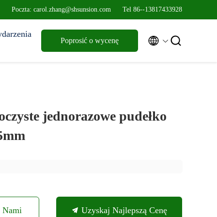
Poczta: carol.zhang@shsunsion.com
Tel 86--13817433928
darzenia


Poprosić o wycenę
oczyste jednorazowe pudełko
65mm
Z Nami
Uzyskaj Najlepszą Cenę