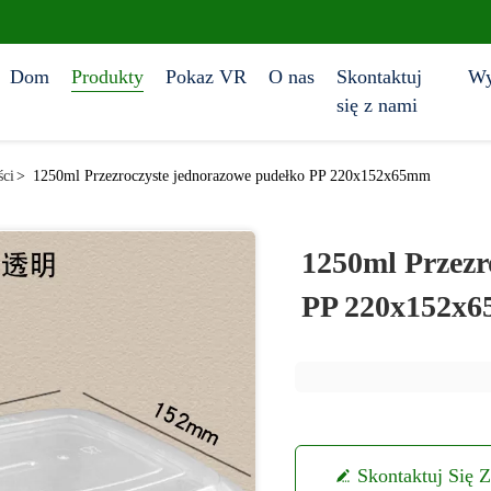
Dom
Produkty
Pokaz VR
O nas
Skontaktuj
Wy
się z nami
ści
>
1250ml Przezroczyste jednorazowe pudełko PP 220x152x65mm
1250ml Przezr
PP 220x152x
Skontaktuj Się 