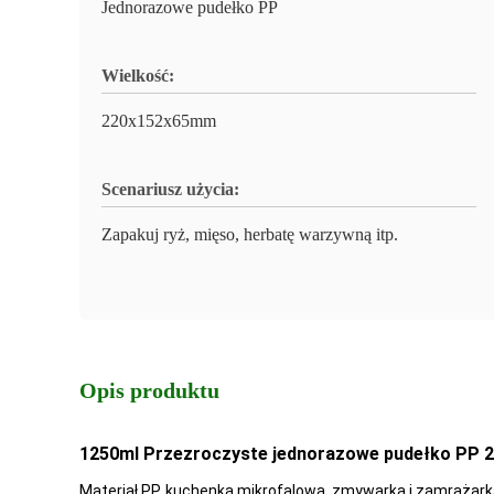
Jednorazowe pudełko PP
Wielkość:
220x152x65mm
Scenariusz użycia:
Zapakuj ryż, mięso, herbatę warzywną itp.
Opis produktu
1250ml Przezroczyste jednorazowe pudełko PP
Materiał PP, kuchenka mikrofalowa, zmywarka i zamrażark