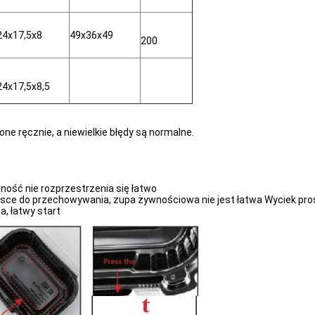
24x17,5x8
49x36x49
200
24x17,5x8,5
e ręcznie, a niewielkie błędy są normalne.
wność nie rozprzestrzenia się łatwo
sce do przechowywania, zupa żywnościowa nie jest łatwa Wyciek pro
a, łatwy start