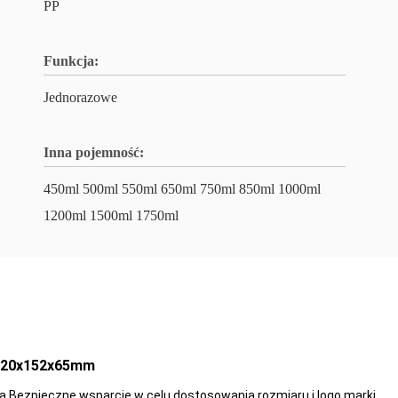
PP
Funkcja:
Jednorazowe
Inna pojemność:
450ml 500ml 550ml 650ml 750ml 850ml 1000ml
1200ml 1500ml 1750ml
 220x152x65mm
a Bezpieczne wsparcie w celu dostosowania rozmiaru i logo marki