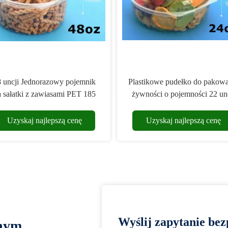
 pojemnik
Plastikowe pudełko do pakowania
Miski s
mi PET 185
żywności o pojemności 22 uncji
PET Je
90 mm
PET Jednorazowe pojemniki na
sałatki na zawiasach
ą cenę
Uzyskaj najlepszą cenę
Uz
Wyślij zapytanie bez
lnym