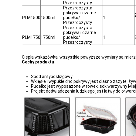
Przezroczysty
Przezroczysta
pokrywa i czarne
PLM1500
1500ml
pudełko/
1
Przezroczysty
Przezroczysta
pokrywa i czarne
PLM1750
1750ml
pudełko/
1
Przezroczysty
Ciepła wskazówka: wszystkie powyższe wymiary są mierzon
Cechy produktu
Spód antypoślizgowy.
Wklęsłe i wypukłe dno pokrywy jest ciasno zszyte, ży
Pudełko jest wyposażone w rowek, sok warzywny Miej
Projekt doświadczenia ludzkiego jest łatwy do otwarci