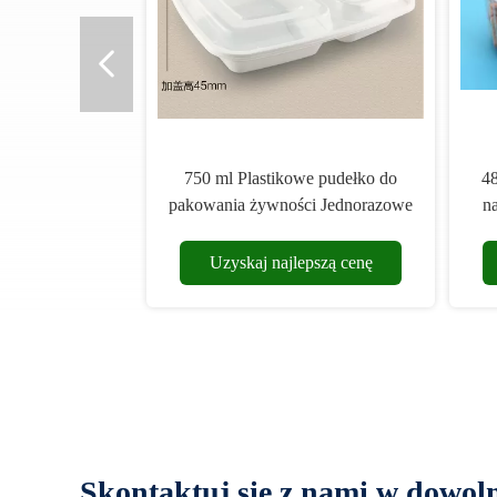
750 ml Plastikowe pudełko do
48 uncji Jednorazowy
pakowania żywności Jednorazowe
na sałatki z zawiasa
2 przegródki PP Białe
mm X 185 mm X 
220x154x45mm
Uzyskaj najlepszą cenę
Uzyskaj najlepsz
Skontaktuj się z nami w dowo