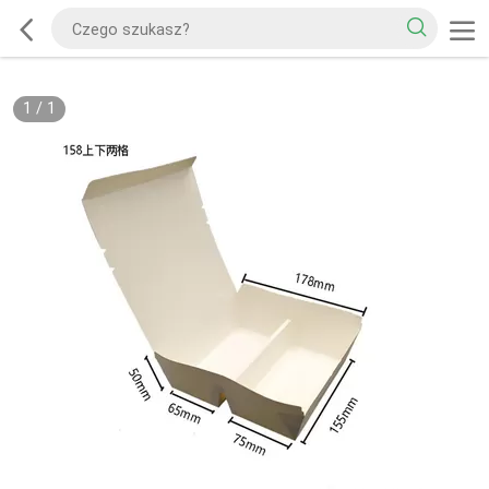
1
/
1