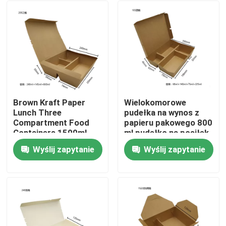
Brown Kraft Paper
Wielokomorowe
Lunch Three
pudełka na wynos z
Compartment Food
papieru pakowego 800
Containers 1500ml
ml pudełko na posiłek
na wynos
Wyślij zapytanie
Wyślij zapytanie
Dom
Produkty
Pokaz VR