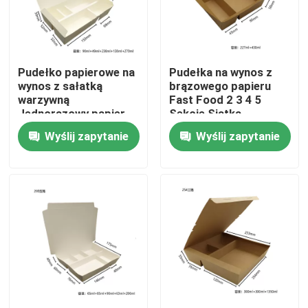
O nas
Pudełko papierowe na
Pudełka na wynos z
Wycieczka po fabryce
wynos z sałatką
brązowego papieru
warzywną
Fast Food 2 3 4 5
Jednorazowy papier
Sekcje Siatka
Kontrola jakości
pakowy
Jednorazowe pudełko
Wyślij zapytanie
Wyślij zapytanie
na lunch Kraft
Skontaktuj się z nami
Aktualności
Sprawy
Plastikowy kubek jednorazowy