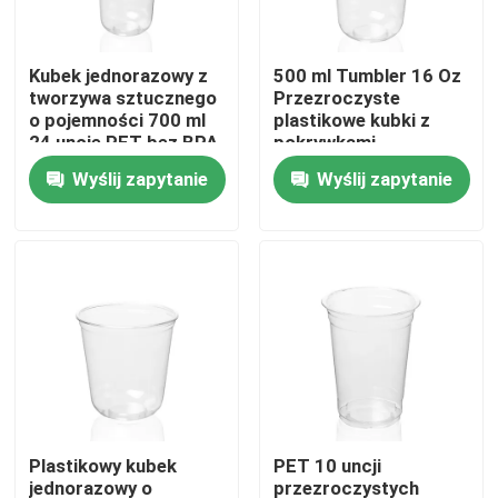
Produkty
Kubek jednorazowy z
500 ml Tumbler 16 Oz
tworzywa sztucznego
Przezroczyste
o pojemności 700 ml
plastikowe kubki z
Pokaz VR
24 uncje PET bez BPA
pokrywkami
kopułowymi
Wyślij zapytanie
Wyślij zapytanie
Jednorazowe
Plastikowy kubek jednorazowy
PAPIEROWY KUBEK JEDNORAZOWY
Torby papierowe Kraft
Plastikowa torba jednorazowa
Plastikowy kubek
PET 10 uncji
Plastikowe pudełko do pakowania żywności
jednorazowy o
przezroczystych