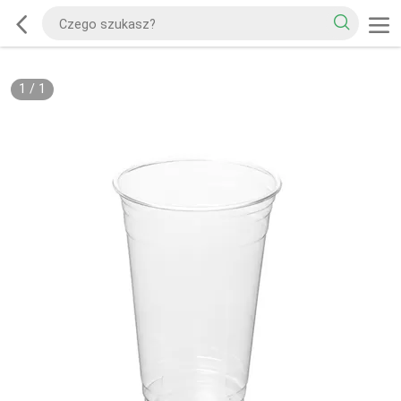
1
/
1