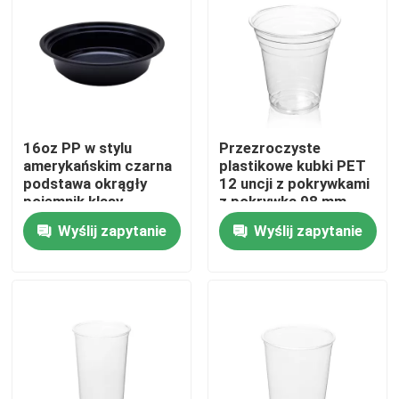
16oz PP w stylu
Przezroczyste
amerykańskim czarna
plastikowe kubki PET
podstawa okrągły
12 uncji z pokrywkami
pojemnik klasy
z pokrywką 98 mm
żywnościowej
360 ml jednorazowe
Wyślij zapytanie
Wyślij zapytanie
Dom
O nas
Łączność