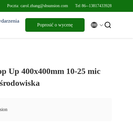
Poczta: carol.zhang@shsunsion.com
Tel 86--13817433928
darzenia


Poprosić o wycenę
Pop Up 400x400mm 10-25 mic
 środowiska
sion