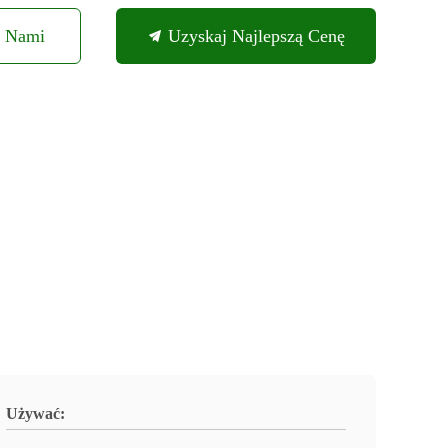
Z Nami
Uzyskaj Najlepszą Cenę
Używać: