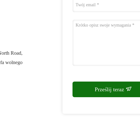
North Road,
efa wolnego
Prześlij teraz