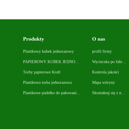
Produkty
O nas
Plastikowy kubek jednorazowy
profil firmy
PAPIEROWY KUBEK JEDNORA
Wycieczka po fabryc
ZOWY
e
Torby papierowe Kraft
Kontrola jakości
Plastikowa torba jednorazowa
Mapa witryny
Plastikowe pudełko do pakowania
Skontaktuj się z nam
żywności
i