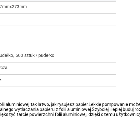
127mmx273mm
pudełko, 500 sztuk / pudełko
wcza
k
lii aluminiowej tak łatwo, jak rysujesz papier.Lekkie pompowanie moż
nego wytłaczania papieru z folii aluminiowej.Szybciej i lepiej buduj 
większyć tarcie powierzchni folii aluminiowej, dzięki czemu użytkowni